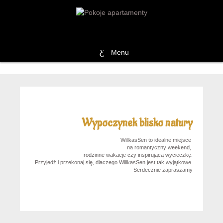
Menu
Wypoczynek blisko natury
WillkasSen to idealne miejsce
na romantyczny weekend,
rodzinne wakacje czy inspirującą wycieczkę.
Przyjedź i przekonaj się, dlaczego WillkasSen jest tak wyjątkowe.
Serdecznie zapraszamy